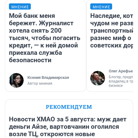
МНЕНИЕ
МНЕНИЕ
Мой банк меня
Наследие, кото
бережет. Журналист
чудом не разва
хотела снять 200
транспортный 
тысяч, чтобы погасить
разнес миф о 
кредит, — к ней домой
советских доро
приехала служба
безопасности
Олег Арефьев
Блогер, предпри
Ксения Владимирская
владелец в тра
Автор мнения
бизнесе
РЕКОМЕНДУЕМ
Новости ХМАО за 5 августа: муж дает
деньги Айзе, вартовчанин оголился
возле ТЦ, откроются новые