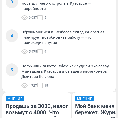
3
мост для него отстроят в Кузбассе —
подробности
6 037
5
Обрушившийся в Кузбассе склад Wildberries
4
планирует возобновить работу — что
происходит внутри
5 975
9
Наручники вместо Rolex: как судили экс-главу
5
Минздрава Кузбасса и бывшего миллионера
Дмитрия Беглова
4 727
15
МНЕНИЕ
МНЕНИЕ
Продашь за 3000, налог
Мой банк меня
возьмут с 4000. Что
бережет. Журн