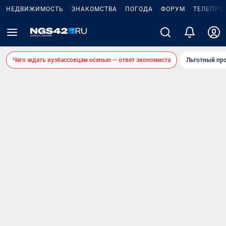
НЕДВИЖИМОСТЬ
ЗНАКОМСТВА
ПОГОДА
ФОРУМ
ТЕЛЕПРО
Чего ждать кузбассовцам осенью — ответ экономиста
Льготный про