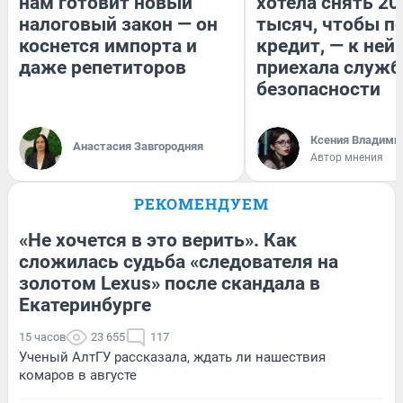
нам готовит новый
хотела снять 20
налоговый закон — он
тысяч, чтобы п
коснется импорта и
кредит, — к ней
даже репетиторов
приехала служб
безопасности
Ксения Владими
Анастасия Завгородняя
Автор мнения
РЕКОМЕНДУЕМ
«Не хочется в это верить». Как
сложилась судьба «следователя на
золотом Lexus» после скандала в
Екатеринбурге
15 часов
23 655
117
Ученый АлтГУ рассказала, ждать ли нашествия
комаров в августе