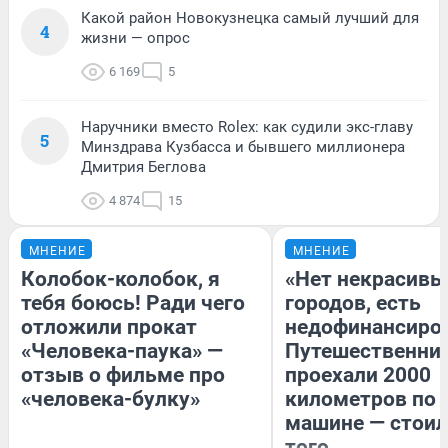
Какой район Новокузнецка самый лучший для
4
жизни — опрос
6 169
5
Наручники вместо Rolex: как судили экс-главу
5
Минздрава Кузбасса и бывшего миллионера
Дмитрия Беглова
4 874
15
МНЕНИЕ
МНЕНИЕ
Колобок-колобок, я
«Нет некрасивы
тебя боюсь! Ради чего
городов, есть
отложили прокат
недофинансиро
«Человека-паука» —
Путешественни
отзыв о фильме про
проехали 2000
«человека-булку»
километров по 
машине — стоил
того