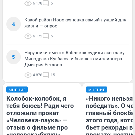
6 178
5
Какой район Новокузнецка самый лучший для
4
жизни — опрос
6 172
5
Наручники вместо Rolex: как судили экс-главу
5
Минздрава Кузбасса и бывшего миллионера
Дмитрия Беглова
4 878
15
МНЕНИЕ
МНЕНИЕ
Колобок-колобок, я
«Никого нельзя
тебя боюсь! Ради чего
победить». О ч
отложили прокат
главный блокба
«Человека-паука» —
этого года, кот
отзыв о фильме про
бьет рекорды в
«человека-булку»
прокате: честн