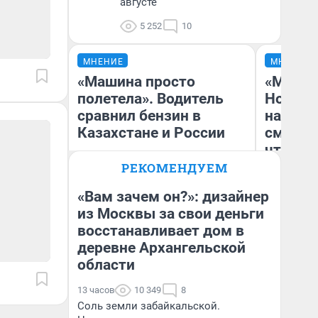
августе
5 252
10
МНЕНИЕ
МНЕНИЕ
«Машина просто
«Мы ви
полетела». Водитель
Нолана
сравнил бензин в
настро
Казахстане и России
смотре
чтобы 
выгляд
РЕКОМЕНДУЕМ
«Вам зачем он?»: дизайнер
из Москвы за свои деньги
восстанавливает дом в
Анатолий Кузнецов
На
деревне Архангельской
области
13 часов
10 349
8
Соль земли забайкальской.