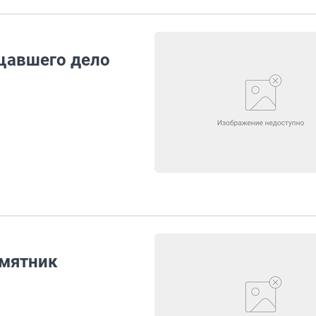
щавшего дело
амятник