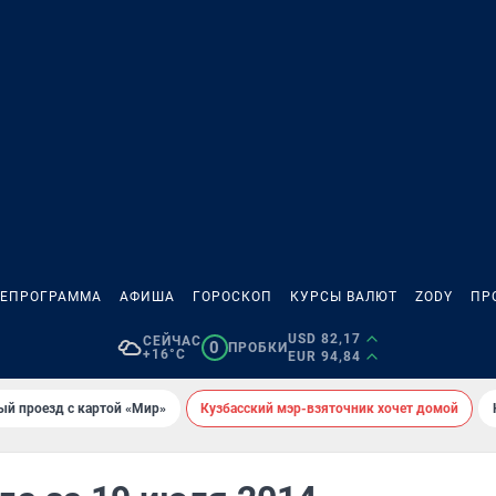
ЛЕПРОГРАММА
АФИША
ГОРОСКОП
КУРСЫ ВАЛЮТ
ZODY
ПР
USD 82,17
СЕЙЧАС
0
ПРОБКИ
+16°C
EUR 94,84
ый проезд с картой «Мир»
Кузбасский мэр-взяточник хочет домой