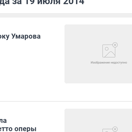
да за 19 июля 2014
оку Умарова
ла
етто оперы