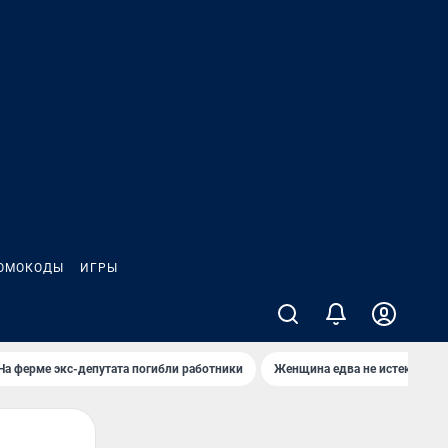
ОМОКОДЫ
ИГРЫ
На ферме экс-депутата погибли работники
Женщина едва не истекла кро