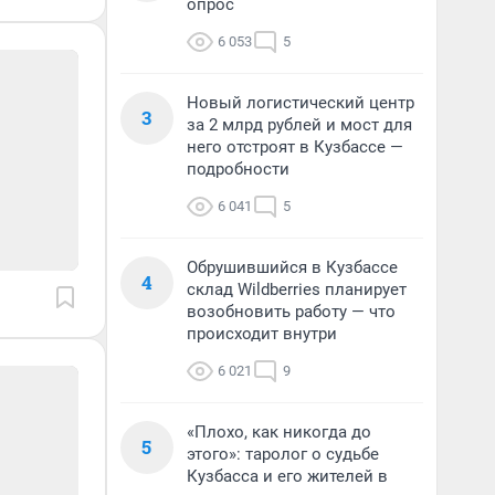
опрос
6 053
5
Новый логистический центр
3
за 2 млрд рублей и мост для
него отстроят в Кузбассе —
подробности
6 041
5
Обрушившийся в Кузбассе
4
склад Wildberries планирует
возобновить работу — что
происходит внутри
6 021
9
«Плохо, как никогда до
5
этого»: таролог о судьбе
Кузбасса и его жителей в