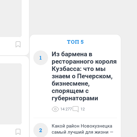
ТОП 5
Из бармена в
1
ресторанного короля
Кузбасса: что мы
знаем о Печерском,
бизнесмене,
спорящем с
губернаторами
14 277
12
Какой район Новокузнецка
2
самый лучший для жизни —