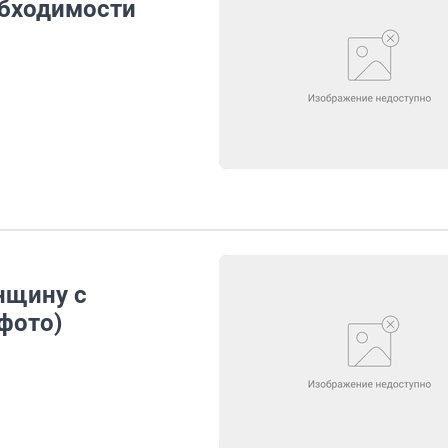
обходимости
нщину с
фото)