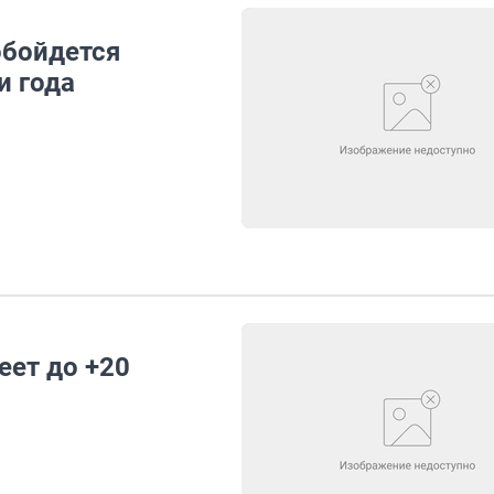
обойдется
и года
еет до +20