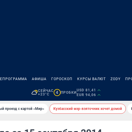
ЛЕПРОГРАММА
АФИША
ГОРОСКОП
КУРСЫ ВАЛЮТ
ZODY
ПР
USD 81,41
СЕЙЧАС
4
ПРОБКИ
+23°C
EUR 94,06
ый проезд с картой «Мир»
Кузбасский мэр-взяточник хочет домой