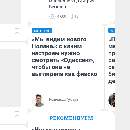
миллионера Дмитрия
Беглова
4 609
15
МНЕНИЕ
МНЕНИЕ
«Мы видим нового
«Покуп
Нолана»: с каким
мешке»
настроем нужно
предпр
смотреть «Одиссею»,
рассказ
чтобы она не
самом 
выглядела как фиаско
бизнес
дешевы
На
Надежда Губарь
От
де
РЕКОМЕНДУЕМ
«Четыре месяца