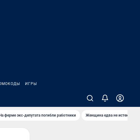
ОМОКОДЫ
ИГРЫ
На ферме экс-депутата погибли работники
Женщина едва не истекла кро