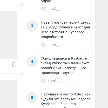
опрос
5 976
5
Новый логистический центр
3
за 2 млрд рублей и мост для
него отстроят в Кузбассе —
подробности
5 939
5
Обрушившийся в Кузбассе
4
склад Wildberries планирует
возобновить работу — что
происходит внутри
5 058
8
Наручники вместо Rolex: как
5
судили экс-главу Минздрава
Кузбасса и бывшего