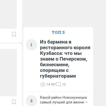
ТОП 5
Из бармена в
1
ресторанного короля
Кузбасса: что мы
знаем о Печерском,
бизнесмене,
спорящем с
губернаторами
14 187
12
Какой район Новокузнецка
2
самый лучший для жизни —