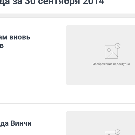
да за 30 сентября 2014
ам вновь
в
 да Винчи