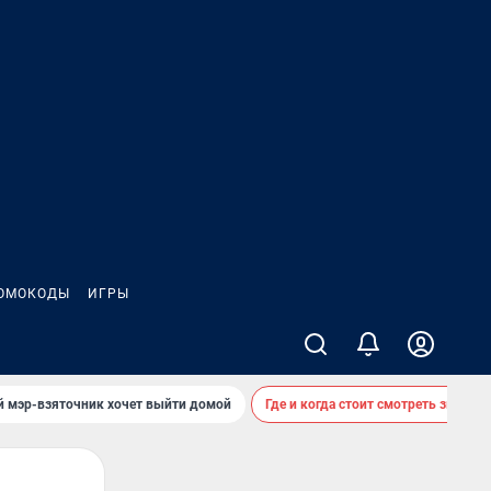
ОМОКОДЫ
ИГРЫ
й мэр-взяточник хочет выйти домой
Где и когда стоит смотреть звездоп