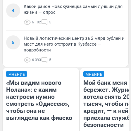
Какой район Новокузнецка самый лучший для
4
жизни — опрос
6 102
5
Новый логистический центр за 2 млрд рублей и
5
мост для него отстроят в Кузбассе —
подробности
6 093
5
МНЕНИЕ
МНЕНИЕ
«Мы видим нового
Мой банк меня
Нолана»: с каким
бережет. Журн
настроем нужно
хотела снять 20
смотреть «Одиссею»,
тысяч, чтобы п
чтобы она не
кредит, — к ней
выглядела как фиаско
приехала служб
безопасности