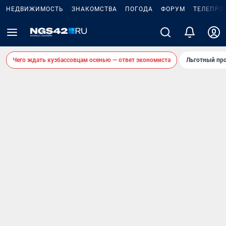
НЕДВИЖИМОСТЬ
ЗНАКОМСТВА
ПОГОДА
ФОРУМ
ТЕЛЕПРО
Чего ждать кузбассовцам осенью — ответ экономиста
Льготный про