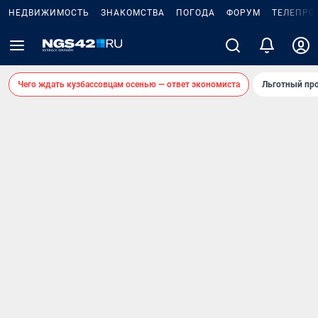
НЕДВИЖИМОСТЬ
ЗНАКОМСТВА
ПОГОДА
ФОРУМ
ТЕЛЕПРО
Чего ждать кузбассовцам осенью — ответ экономиста
Льготный про