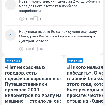
Новый логистический центр за 2 млрд рублей и
4
мост для него отстроят в Кузбассе —
подробности
6 145
5
Наручники вместо Rolex: как судили экс-главу
5
Минздрава Кузбасса и бывшего миллионера
Дмитрия Беглова
4 844
15
МНЕНИЕ
МНЕНИЕ
«Нет некрасивых
«Никого нельзя
городов, есть
победить». О ч
недофинансированные».
главный блокба
Путешественники
этого года, кот
проехали 2000
бьет рекорды в
километров по Уралу на
прокате: честн
машине — стоило ли оно
отзыв на «Одис