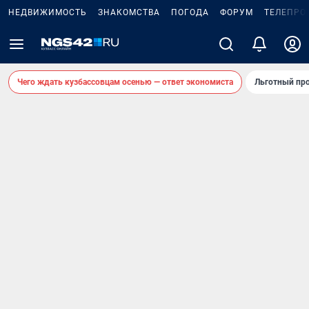
НЕДВИЖИМОСТЬ
ЗНАКОМСТВА
ПОГОДА
ФОРУМ
ТЕЛЕПРО
Чего ждать кузбассовцам осенью — ответ экономиста
Льготный про