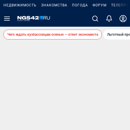
НЕДВИЖИМОСТЬ
ЗНАКОМСТВА
ПОГОДА
ФОРУМ
ТЕЛЕПРО
Чего ждать кузбассовцам осенью — ответ экономиста
Льготный про