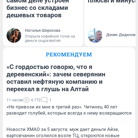
самом деле устроен
плюсы и минус
бизнес со складами
дешевых товаров
Наталья Шорохова
Денис Дедюхин
Открыла кофейную точку на
деньги соцразвития
РЕКОМЕНДУЕМ
«С гордостью говорю, что я
деревенский»: зачем северянин
оставил нефтяную компанию и
переехал в глушь на Алтай
11 часов
6 772
1
«Не привози их мне в третий раз». Читинец 40 лет
разводит голубей, которые всегда к нему возвращаются
Новости ХМАО за 5 августа: муж дает деньги Айзе,
вартовчанин оголился возле ТЦ, откроются новые