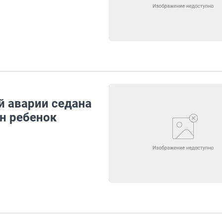
й аварии седана
н ребенок