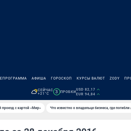
ЛЕПРОГРАММА
АФИША
ГОРОСКОП
КУРСЫ ВАЛЮТ
ZODY
ПР
USD 82,17
СЕЙЧАС
3
ПРОБКИ
+21°C
EUR 94,84
 проезд с картой «Мир»
Что известно о владельце бизнеса, где погибли