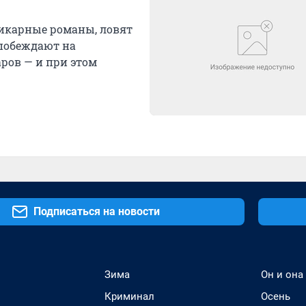
шикарные романы, ловят
 побеждают на
ров — и при этом
Подписаться на новости
Зима
Он и она
Криминал
Осень