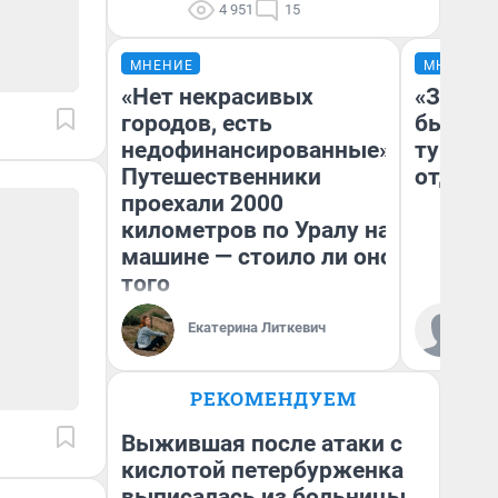
4 951
15
МНЕНИЕ
МНЕНИЕ
«Нет некрасивых
«За не
городов, есть
были с
недофинансированные».
турист
Путешественники
отдыхе
проехали 2000
километров по Уралу на
машине — стоило ли оно
того
Ал
Екатерина Литкевич
за
ре
РЕКОМЕНДУЕМ
Выжившая после атаки с
кислотой петербурженка
выписалась из больницы