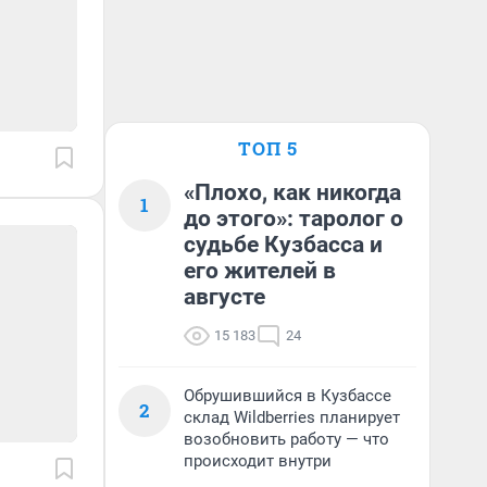
ТОП 5
«Плохо, как никогда
1
до этого»: таролог о
судьбе Кузбасса и
его жителей в
августе
15 183
24
Обрушившийся в Кузбассе
2
склад Wildberries планирует
возобновить работу — что
происходит внутри