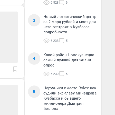
6 528
9
Новый логистический центр
3
за 2 млрд рублей и мост для
него отстроят в Кузбассе —
подробности
6 238
5
Какой район Новокузнецка
4
самый лучший для жизни —
опрос
6 230
5
Наручники вместо Rolex: как
5
судили экс-главу Минздрава
Кузбасса и бывшего
миллионера Дмитрия
Беглова