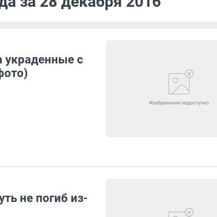
да за 28 декабря 2016
а украденные с
фото)
ть не погиб из-