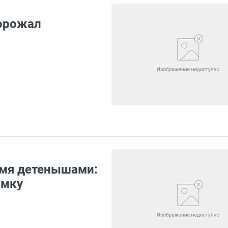
дорожал
умя детенышами:
имку