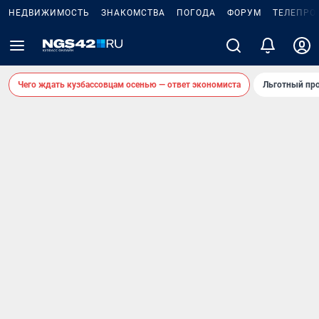
НЕДВИЖИМОСТЬ
ЗНАКОМСТВА
ПОГОДА
ФОРУМ
ТЕЛЕПРО
Чего ждать кузбассовцам осенью — ответ экономиста
Льготный про