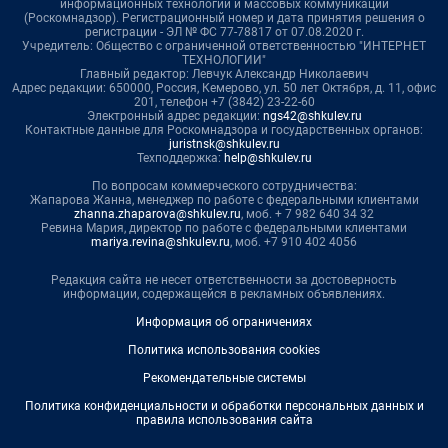
информационных технологий и массовых коммуникаций
(Роскомнадзор). Регистрационный номер и дата принятия решения о
регистрации - ЭЛ № ФС 77-78817 от 07.08.2020 г.
Учредитель: Общество с ограниченной ответственностью "ИНТЕРНЕТ
ТЕХНОЛОГИИ"
Главный редактор: Левчук Александр Николаевич
Адрес редакции: 650000, Россия, Кемерово, ул. 50 лет Октября, д. 11, офис
201, телефон +7 (3842) 23-22-60
Электронный адрес редакции:
ngs42@shkulev.ru
Контактные данные для Роскомнадзора и государственных органов:
juristnsk@shkulev.ru
Техподдержка:
help@shkulev.ru
По вопросам коммерческого сотрудничества:
Жапарова Жанна, менеджер по работе с федеральными клиентами
zhanna.zhaparova@shkulev.ru
, моб. + 7 982 640 34 32
Ревина Мария, директор по работе с федеральными клиентами
mariya.revina@shkulev.ru
, моб. +7 910 402 4056
Редакция сайта не несет ответственности за достоверность
информации, содержащейся в рекламных объявлениях.
Информация об ограничениях
Политика использования cookies
Рекомендательные системы
Политика конфиденциальности и обработки персональных данных и
правила использования сайта