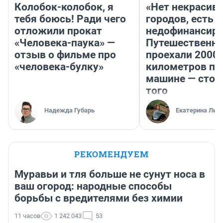
Колобок-колобок, я
«Нет некрасив
тебя боюсь! Ради чего
городов, есть
отложили прокат
недофинансиро
«Человека-паука» —
Путешественн
отзыв о фильме про
проехали 2000
«человека-булку»
километров по 
машине — стои
того
Надежда Губарь
Екатерина Лит
РЕКОМЕНДУЕМ
Муравьи и тля больше не сунут носа в
ваш огород: народные способы
борьбы с вредителями без химии
11 часов
1 242 043
53