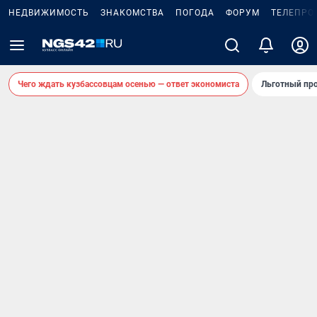
НЕДВИЖИМОСТЬ
ЗНАКОМСТВА
ПОГОДА
ФОРУМ
ТЕЛЕПРО
Чего ждать кузбассовцам осенью — ответ экономиста
Льготный про