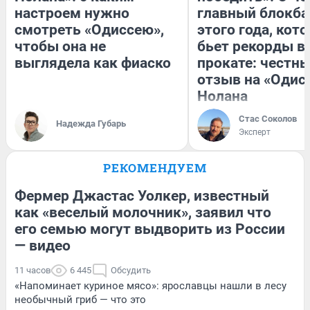
настроем нужно
главный блокба
смотреть «Одиссею»,
этого года, кот
чтобы она не
бьет рекорды в
выглядела как фиаско
прокате: честн
отзыв на «Одис
Нолана
Стас Соколов
Надежда Губарь
Эксперт
РЕКОМЕНДУЕМ
Фермер Джастас Уолкер, известный
как «веселый молочник», заявил что
его семью могут выдворить из России
— видео
11 часов
6 445
Обсудить
«Напоминает куриное мясо»: ярославцы нашли в лесу
необычный гриб — что это