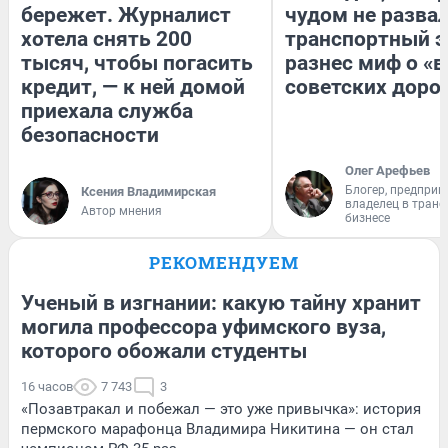
бережет. Журналист
чудом не разва
хотела снять 200
транспортный э
тысяч, чтобы погасить
разнес миф о «
кредит, — к ней домой
советских доро
приехала служба
безопасности
Олег Арефьев
Блогер, предприн
Ксения Владимирская
владелец в тран
Автор мнения
бизнесе
РЕКОМЕНДУЕМ
Ученый в изгнании: какую тайну хранит
могила профессора уфимского вуза,
которого обожали студенты
16 часов
7 743
3
«Позавтракал и побежал — это уже привычка»: история
пермского марафонца Владимира Никитина — он стал