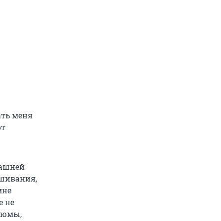
ать меня
от
машней
ешивания,
мне
е не
тюмы,