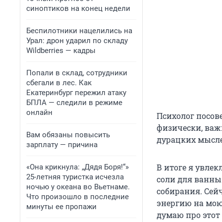
синоптиков на конец недели
Беспилотники нацелились на
Урал: дрон ударил по складу
Wildberries — кадры
Попали в склад, сотрудники
сбегали в лес. Как
Екатеринбург пережил атаку
БПЛА — следили в режиме
онлайн
Психолог посове
физически, важн
Вам обязаны повысить
дурацких мыслей
зарплату — причина
В итоге я увле
«Она крикнула: „Дядя Боря!“»
25-летняя туристка исчезла
соли для ванны
ночью у океана во Вьетнаме.
собирания. Сейч
Что произошло в последние
энергию на мою
минуты ее пропажи
думаю про этот