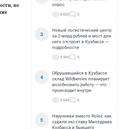
опрос
ости, но
кие
6 020
5
Новый логистический центр
3
за 2 млрд рублей и мост для
него отстроят в Кузбассе —
подробности
5 995
5
Обрушившийся в Кузбассе
4
склад Wildberries планирует
возобновить работу — что
происходит внутри
5 644
9
Наручники вместо Rolex: как
5
судили экс-главу Минздрава
Кузбасса и бывшего