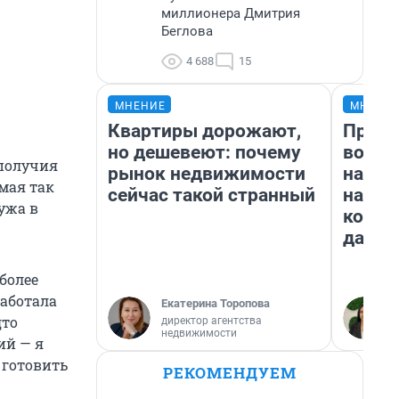
миллионера Дмитрия
Беглова
4 688
15
МНЕНИЕ
МНЕНИ
Квартиры дорожают,
Прода
но дешевеют: почему
возьм
получия
рынок недвижимости
нам г
омая так
сейчас такой странный
налог
ужа в
косне
даже 
более
работала
Екатерина Торопова
дто
директор агентства
недвижимости
ий — я
 готовить
РЕКОМЕНДУЕМ