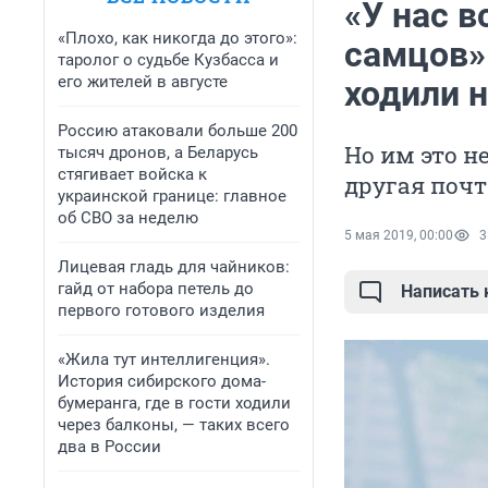
«У нас 
«Плохо, как никогда до этого»:
самцов»
таролог о судьбе Кузбасса и
его жителей в августе
ходили 
Россию атаковали больше 200
Но им это н
тысяч дронов, а Беларусь
стягивает войска к
другая почт
украинской границе: главное
об СВО за неделю
5 мая 2019, 00:00
3
Лицевая гладь для чайников:
гайд от набора петель до
Написать
первого готового изделия
«Жила тут интеллигенция».
История сибирского дома-
бумеранга, где в гости ходили
через балконы, — таких всего
два в России