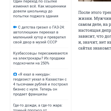
Один переход по ссылке
изменил всё. Как мошенники
довели школьницу до
После этого тр
попытки поджога здания
жизни. Мужчины
самом деле, на 
С детства грезил о ГАЗ-24:
настоящая депр
автоплюшкин переехал в
зависит, что до
маленький хутор и превратил
и, значит, нет 
свой двор в музей СССР
сайтах знакомст
Кузбассовцы пересаживаются
на электрокары? Их продажи
подскочили на 250%
«Я ехал в никуда»:
геодезист уехал в Казахстан с
4 тысячами рублей и построил
бизнес с нуля. Теперь он
продает франшизы
Где-то дожди, а где-то жара:
точный прогноз от