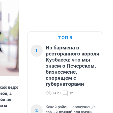
ТОП 5
Из бармена в
1
ресторанного короля
Кузбасса: что мы
знаем о Печерском,
бизнесмене,
спорящем с
губернаторами
кой леди
ебя, а
14 230
12
ебя не
, мы
Какой район Новокузнецка
2
самый лучший для жизни —