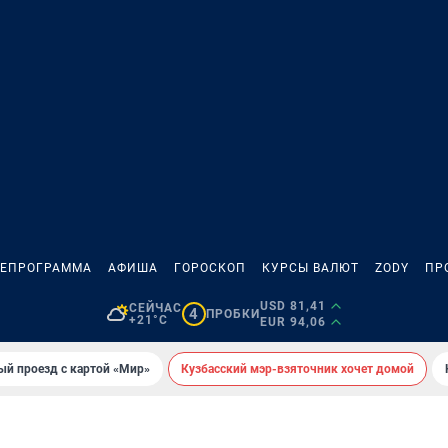
ЛЕПРОГРАММА
АФИША
ГОРОСКОП
КУРСЫ ВАЛЮТ
ZODY
ПР
USD 81,41
СЕЙЧАС
4
ПРОБКИ
+21°C
EUR 94,06
ый проезд с картой «Мир»
Кузбасский мэр-взяточник хочет домой