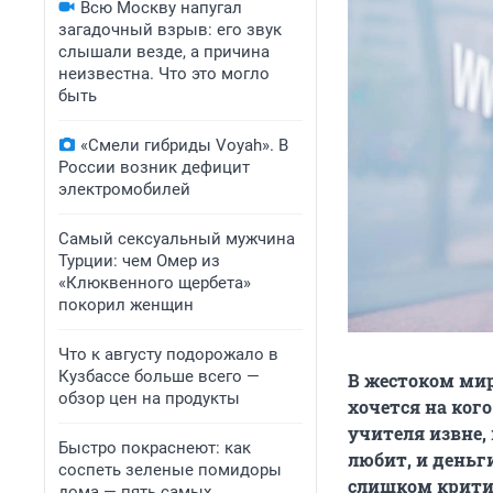
Всю Москву напугал
загадочный взрыв: его звук
слышали везде, а причина
неизвестна. Что это могло
быть
«Смели гибриды Voyah». В
России возник дефицит
электромобилей
Самый сексуальный мужчина
Турции: чем Омер из
«Клюквенного щербета»
покорил женщин
Что к августу подорожало в
Кузбассе больше всего —
В жестоком мир
обзор цен на продукты
хочется на кого
учителя извне, 
Быстро покраснеют: как
любит, и деньги
соспеть зеленые помидоры
слишком критич
дома — пять самых