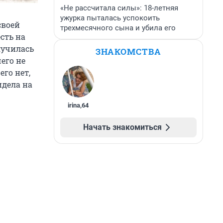
«Не рассчитала силы»: 18-летняя
ужурка пыталась успокоить
своей
трехмесячного сына и убила его
сть на
лучилась
ЗНАКОМСТВА
его не
его нет,
идела на
irina
,
64
Начать знакомиться