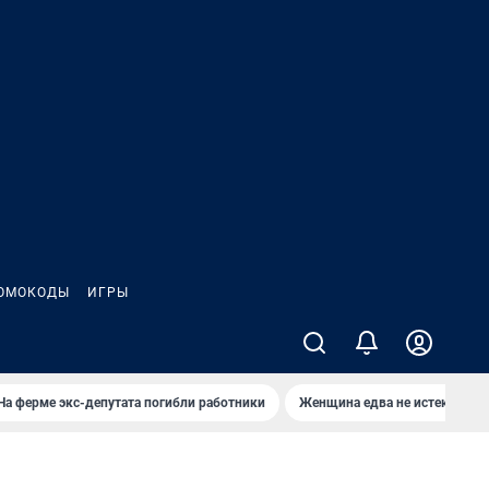
ОМОКОДЫ
ИГРЫ
На ферме экс-депутата погибли работники
Женщина едва не истекла кро