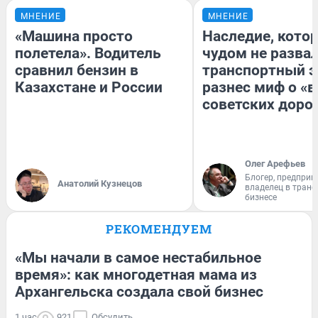
МНЕНИЕ
МНЕНИЕ
«Машина просто
Наследие, кото
полетела». Водитель
чудом не разва
сравнил бензин в
транспортный э
Казахстане и России
разнес миф о «
советских доро
Олег Арефьев
Блогер, предприн
Анатолий Кузнецов
владелец в тран
бизнесе
РЕКОМЕНДУЕМ
«Мы начали в самое нестабильное
время»: как многодетная мама из
Архангельска создала свой бизнес
1 час
921
Обсудить