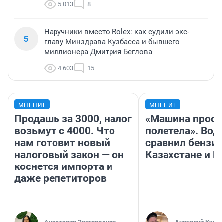
5 013
8
Наручники вместо Rolex: как судили экс-
5
главу Минздрава Кузбасса и бывшего
миллионера Дмитрия Беглова
4 603
15
МНЕНИЕ
МНЕНИЕ
Продашь за 3000, налог
«Машина прост
возьмут с 4000. Что
полетела». Вод
нам готовит новый
сравнил бензин
налоговый закон — он
Казахстане и Р
коснется импорта и
даже репетиторов
Анастасия Завгородняя
Анатолий Кузн