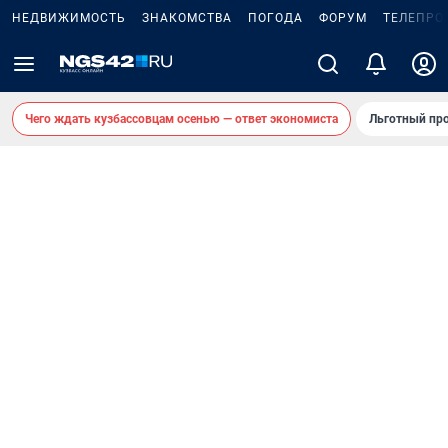
НЕДВИЖИМОСТЬ
ЗНАКОМСТВА
ПОГОДА
ФОРУМ
ТЕЛЕПРО
Чего ждать кузбассовцам осенью — ответ экономиста
Льготный про