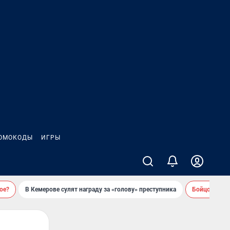
ОМОКОДЫ
ИГРЫ
ое?
В Кемерове сулят награду за «голову» преступника
Бойцовский 