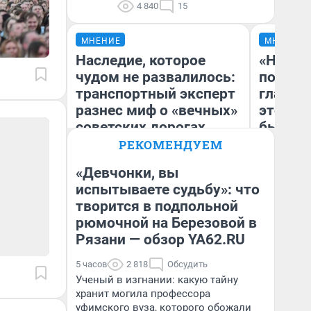
4 840
15
МНЕНИЕ
МНЕНИЕ
Наследие, которое
«Никог
чудом не развалилось:
победи
транспортный эксперт
главны
разнес миф о «вечных»
этого г
советских дорогах
бьет р
прокат
РЕКОМЕНДУЕМ
отзыв 
«Девчонки, вы
Нолана
Олег Арефьев
испытываете судьбу»: что
Блогер, предприниматель,
Ст
творится в подпольной
владелец в транспортном
Эк
бизнесе
рюмочной на Березовой в
Рязани — обзор YA62.RU
5 часов
2 818
Обсудить
Ученый в изгнании: какую тайну
хранит могила профессора
уфимского вуза, которого обожали