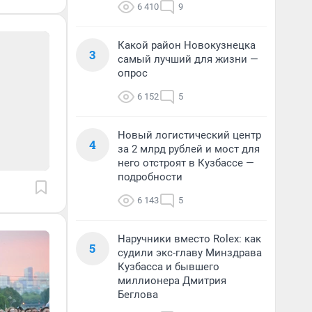
6 410
9
Какой район Новокузнецка
3
самый лучший для жизни —
опрос
6 152
5
Новый логистический центр
4
за 2 млрд рублей и мост для
него отстроят в Кузбассе —
подробности
6 143
5
Наручники вместо Rolex: как
5
судили экс-главу Минздрава
Кузбасса и бывшего
миллионера Дмитрия
Беглова