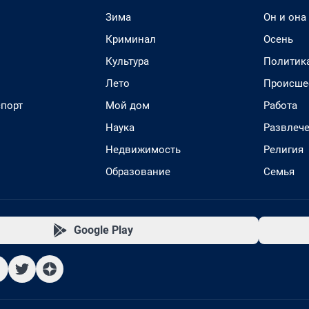
Зима
Он и она
Криминал
Осень
Культура
Политик
Лето
Происше
спорт
Мой дом
Работа
Наука
Развлеч
Недвижимость
Религия
Образование
Семья
Google Play