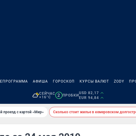
ЛЕПРОГРАММА
АФИША
ГОРОСКОП
КУРСЫ ВАЛЮТ
ZODY
ПР
USD 82,17
СЕЙЧАС
2
ПРОБКИ
+16°C
EUR 94,84
й проезд с картой «Мир»
Сколько стоит жилье в кемеровском долгостр