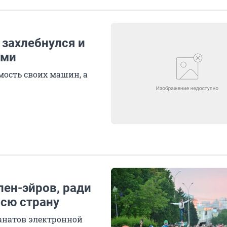
 захлебнулся и
ами
мость своих машин, а
пен-эйров, ради
всю страну
анатов электронной