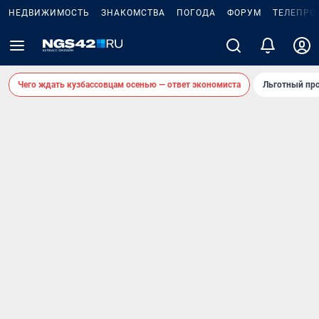
НЕДВИЖИМОСТЬ
ЗНАКОМСТВА
ПОГОДА
ФОРУМ
ТЕЛЕПРО
Чего ждать кузбассовцам осенью — ответ экономиста
Льготный про