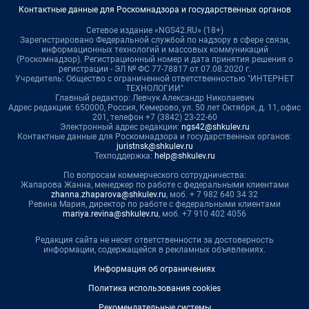
Контактные данные для Роскомнадзора и государственных органов
Сетевое издание «NGS42.RU» (18+)
Зарегистрировано Федеральной службой по надзору в сфере связи,
информационных технологий и массовых коммуникаций
(Роскомнадзор). Регистрационный номер и дата принятия решения о
регистрации - ЭЛ № ФС 77-78817 от 07.08.2020 г.
Учредитель: Общество с ограниченной ответственностью "ИНТЕРНЕТ
ТЕХНОЛОГИИ"
Главный редактор: Левчук Александр Николаевич
Адрес редакции: 650000, Россия, Кемерово, ул. 50 лет Октября, д. 11, офис
201, телефон +7 (3842) 23-22-60
Электронный адрес редакции:
ngs42@shkulev.ru
Контактные данные для Роскомнадзора и государственных органов:
juristnsk@shkulev.ru
Техподдержка:
help@shkulev.ru
По вопросам коммерческого сотрудничества:
Жапарова Жанна, менеджер по работе с федеральными клиентами
zhanna.zhaparova@shkulev.ru
, моб. + 7 982 640 34 32
Ревина Мария, директор по работе с федеральными клиентами
mariya.revina@shkulev.ru
, моб. +7 910 402 4056
Редакция сайта не несет ответственности за достоверность
информации, содержащейся в рекламных объявлениях.
Информация об ограничениях
Политика использования cookies
Рекомендательные системы