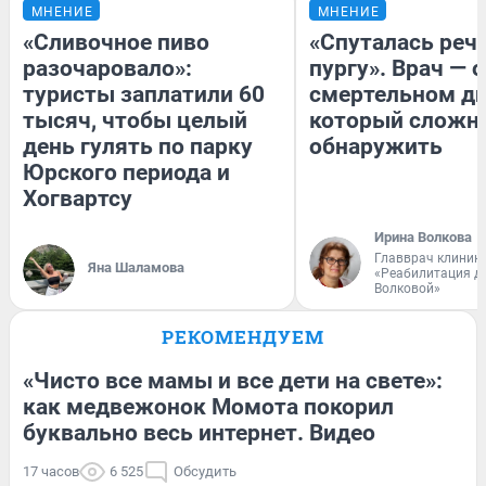
МНЕНИЕ
МНЕНИЕ
«Сливочное пиво
«Спуталась речь
разочаровало»:
пургу». Врач — о
туристы заплатили 60
смертельном ди
тысяч, чтобы целый
который сложн
день гулять по парку
обнаружить
Юрского периода и
Хогвартсу
Ирина Волкова
Главврач клиник
Яна Шаламова
«Реабилитация д
Волковой»
РЕКОМЕНДУЕМ
«Чисто все мамы и все дети на свете»:
как медвежонок Момота покорил
буквально весь интернет. Видео
17 часов
6 525
Обсудить