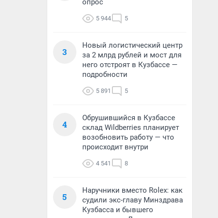
опрос
5 944
5
Новый логистический центр
3
за 2 млрд рублей и мост для
него отстроят в Кузбассе —
подробности
5 891
5
Обрушившийся в Кузбассе
4
склад Wildberries планирует
возобновить работу — что
происходит внутри
4 541
8
Наручники вместо Rolex: как
5
судили экс-главу Минздрава
Кузбасса и бывшего