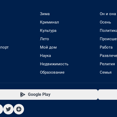
Зима
Он и она
Криминал
Осень
Культура
Политик
Лето
Происше
спорт
Мой дом
Работа
Наука
Развлеч
Недвижимость
Религия
Образование
Семья
Google Play