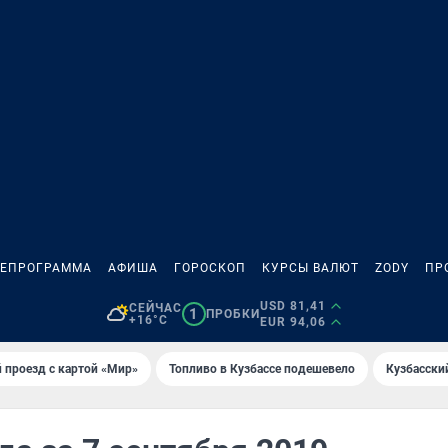
ЛЕПРОГРАММА
АФИША
ГОРОСКОП
КУРСЫ ВАЛЮТ
ZODY
ПР
USD 81,41
СЕЙЧАС
1
ПРОБКИ
+16°C
EUR 94,06
 проезд с картой «Мир»
Топливо в Кузбассе подешевело
Кузбасски