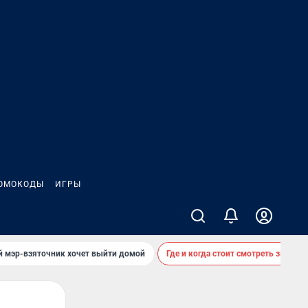
ОМОКОДЫ
ИГРЫ
й мэр-взяточник хочет выйти домой
Где и когда стоит смотреть звездоп