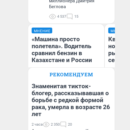
миллионера Дмитрия
Беглова
4 537
15
МНЕНИЕ
МНЕНИЕ
«Машина просто
Кварти
полетела». Водитель
но деш
сравнил бензин в
рынок 
Казахстане и России
сейчас
РЕКОМЕНДУЕМ
Знаменитая тикток-
блогер, рассказывавшая о
Ек
борьбе с редкой формой
Анатолий Кузнецов
ди
не
рака, умерла в возрасте 26
лет
2 часа
2 350
20