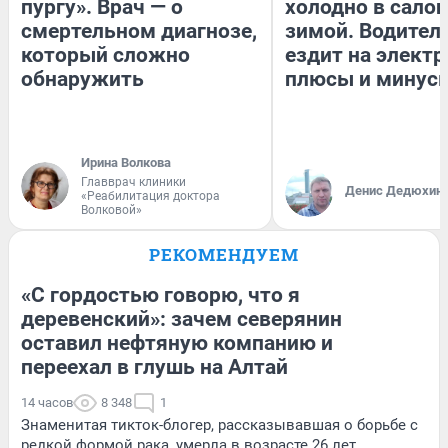
пургу». Врач — о
холодно в сало
смертельном диагнозе,
зимой. Водитель
который сложно
ездит на электр
обнаружить
плюсы и минус
Ирина Волкова
Главврач клиники
Денис Дедюхин
«Реабилитация доктора
Волковой»
РЕКОМЕНДУЕМ
«С гордостью говорю, что я
деревенский»: зачем северянин
оставил нефтяную компанию и
переехал в глушь на Алтай
14 часов
8 348
1
Знаменитая тикток-блогер, рассказывавшая о борьбе с
редкой формой рака, умерла в возрасте 26 лет