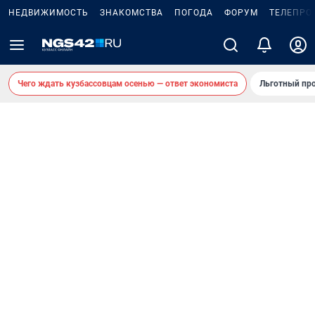
НЕДВИЖИМОСТЬ
ЗНАКОМСТВА
ПОГОДА
ФОРУМ
ТЕЛЕПРО
Чего ждать кузбассовцам осенью — ответ экономиста
Льготный про