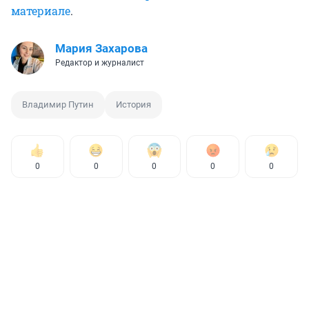
материале
.
Мария Захарова
Редактор и журналист
Владимир Путин
История
0
0
0
0
0