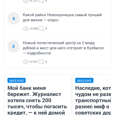
6 237
9
Какой район Новокузнецка самый лучший
4
для жизни — опрос
6 098
5
Новый логистический центр за 2 млрд
5
рублей и мост для него отстроят в Кузбассе
— подробности
6 091
5
МНЕНИЕ
МНЕНИЕ
Мой банк меня
Наследие, кото
бережет. Журналист
чудом не разва
хотела снять 200
транспортный 
тысяч, чтобы погасить
разнес миф о 
кредит, — к ней домой
советских доро