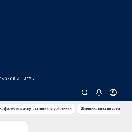
ОМОКОДЫ
ИГРЫ
На ферме экс-депутата погибли работники
Женщина едва не истекла кро