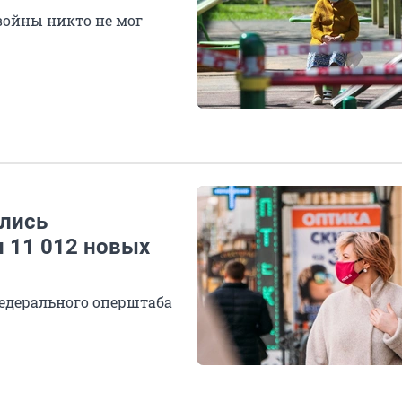
войны никто не мог
ились
и 11 012 новых
федерального оперштаба