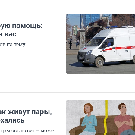
орую помощь:
я вас
ов на тему
ак живут пары,
ехались
етры остаются — может