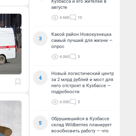
Кузбасса и его жителей в
августе
6 660
10
Какой район Новокузнецка
3
самый лучший для жизни —
опрос
6 065
5
Новый логистический центр
4
за 2 млрд рублей и мост для
него отстроят в Кузбассе —
подробности
6 050
5
Обрушившийся в Кузбассе
5
склад Wildberries планирует
возобновить работу — что