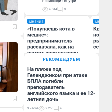
происходит внутри
6 044
9
МНЕНИЕ
МНЕНИЕ
«Покупаешь кота в
Кварти
мешке»:
но деш
предприниматель
рынок 
рассказала, как на
сейчас
самом деле устроен
бизнес со складами
РЕКОМЕНДУЕМ
дешевых товаров
На пляже под
Геленджиком при атаке
Наталья Шорохова
Ек
БПЛА погибли
Открыла кофейную точку на
ди
деньги соцразвития
не
преподаватель
английского языка и ее 12-
летняя дочь
9 часов
9 255
6