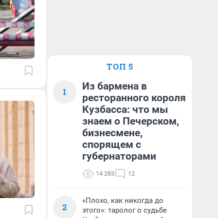
ТОП 5
Из бармена в
1
ресторанного короля
Кузбасса: что мы
знаем о Печерском,
бизнесмене,
спорящем с
губернаторами
14 283
12
«Плохо, как никогда до
2
этого»: таролог о судьбе