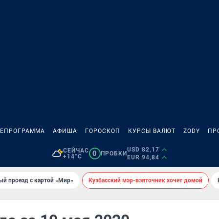
ЛЕПРОГРАММА
АФИША
ГОРОСКОП
КУРСЫ ВАЛЮТ
ZODY
ПР
USD 82,17
СЕЙЧАС
0
ПРОБКИ
+14°C
EUR 94,84
ый проезд с картой «Мир»
Кузбасский мэр-взяточник хочет домой