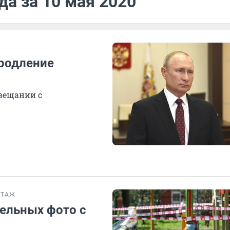
да за 10 мая 2020
продление
овещании с
РТАЖ
тельных фото с