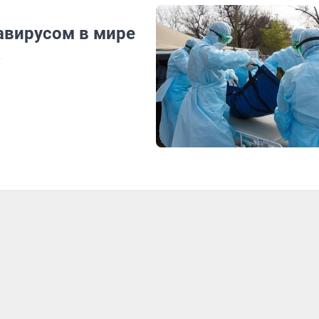
авирусом в мире
к