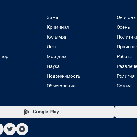
Зима
Он и она
Криминал
Осень
Культура
Политик
Лето
Происше
спорт
Мой дом
Работа
Наука
Развлеч
Недвижимость
Религия
Образование
Семья
Google Play