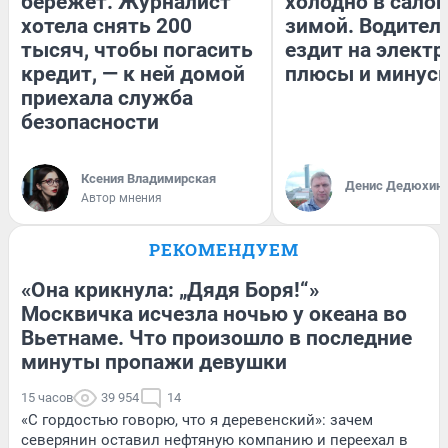
бережет. Журналист
холодно в сало
хотела снять 200
зимой. Водитель
тысяч, чтобы погасить
ездит на электр
кредит, — к ней домой
плюсы и минус
приехала служба
безопасности
Ксения Владимирская
Денис Дедюхин
Автор мнения
РЕКОМЕНДУЕМ
«Она крикнула: „Дядя Боря!“»
Москвичка исчезла ночью у океана во
Вьетнаме. Что произошло в последние
минуты пропажи девушки
15 часов
39 954
14
«С гордостью говорю, что я деревенский»: зачем
северянин оставил нефтяную компанию и переехал в