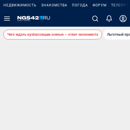
НЕДВИЖИМОСТЬ
ЗНАКОМСТВА
ПОГОДА
ФОРУМ
ТЕЛЕПРО
Чего ждать кузбассовцам осенью — ответ экономиста
Льготный про