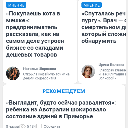
МНЕНИЕ
МНЕНИЕ
«Покупаешь кота в
«Спуталась речь
мешке»:
пургу». Врач — о
предприниматель
смертельном ди
рассказала, как на
который сложн
самом деле устроен
обнаружить
бизнес со складами
дешевых товаров
Ирина Волкова
Наталья Шорохова
Главврач клиник
Открыла кофейную точку на
«Реабилитация д
деньги соцразвития
Волковой»
РЕКОМЕНДУЕМ
«Выглядит, будто сейчас развалится»:
ребенка из Австралии шокировало
состояние зданий в Приморье
8 часов
5 134
Обсудить