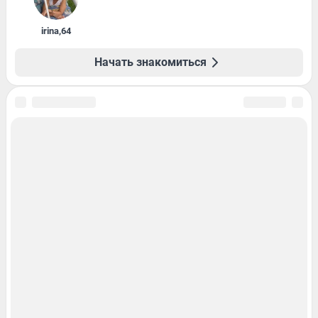
irina
,
64
Начать знакомиться