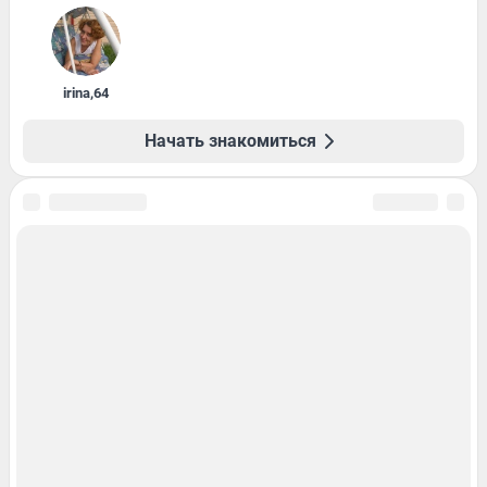
irina
,
64
Начать знакомиться