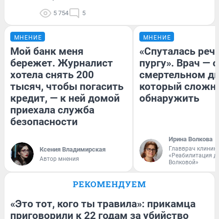
5 754
5
МНЕНИЕ
МНЕНИЕ
Мой банк меня
«Спуталась речь
бережет. Журналист
пургу». Врач — о
хотела снять 200
смертельном ди
тысяч, чтобы погасить
который сложн
кредит, — к ней домой
обнаружить
приехала служба
безопасности
Ирина Волкова
Главврач клиник
Ксения Владимирская
«Реабилитация д
Автор мнения
Волковой»
РЕКОМЕНДУЕМ
«Это тот, кого ты травила»: прикамца
приговорили к 22 годам за убийство