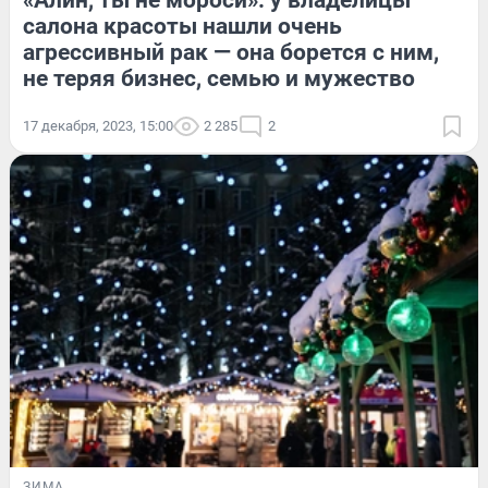
«Алин, ты не мороси»: у владелицы
салона красоты нашли очень
агрессивный рак — она борется с ним,
не теряя бизнес, семью и мужество
17 декабря, 2023, 15:00
2 285
2
ЗИМА