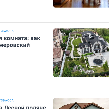
УЗБАССА
 комната: как
емеровский
УЗБАССА
а Лесной поляне