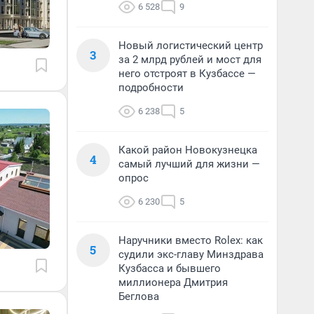
6 528
9
Новый логистический центр
3
за 2 млрд рублей и мост для
него отстроят в Кузбассе —
подробности
6 238
5
Какой район Новокузнецка
4
самый лучший для жизни —
опрос
6 230
5
Наручники вместо Rolex: как
5
судили экс-главу Минздрава
Кузбасса и бывшего
миллионера Дмитрия
Беглова