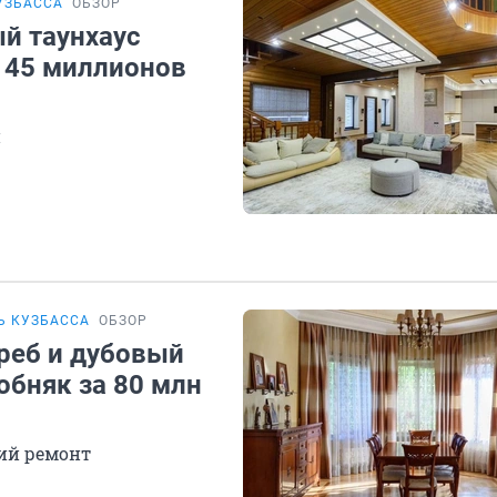
УЗБАССА
ОБЗОР
й таунхаус
 45 миллионов
и
Ь КУЗБАССА
ОБЗОР
реб и дубовый
обняк за 80 млн
ий ремонт