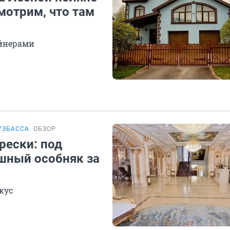
мотрим, что там
айнерами
УЗБАССА
ОБЗОР
рески: под
шный особняк за
кус