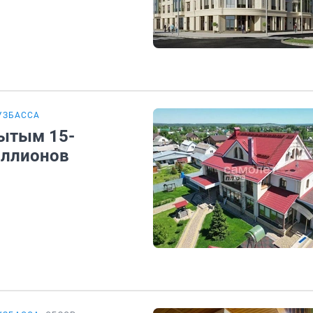
УЗБАССА
рытым 15-
иллионов