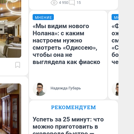
4 950
15
МНЕНИЕ
МНЕНИЕ
«Мы видим нового
«Финал
Нолана»: с каким
ожидан
настроем нужно
смотре
смотреть «Одиссею»,
«Стары
чтобы она не
большо
выглядела как фиаско
честна
Надежда Губарь
На
РЕКОМЕНДУЕМ
Успеть за 25 минут: что
можно приготовить в
сковороде быстро —