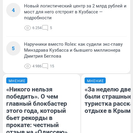
Новый логистический центр за 2 млрд рублей и
4
мост для него отстроят в Кузбассе —
подробности
6 254
5
Наручники вместо Rolex: как судили экс-главу
5
Минздрава Кузбасса и бывшего миллионера
Дмитрия Беглова
4 986
15
МНЕНИЕ
МНЕНИЕ
«Никого нельзя
«За неделю две
победить». О чем
были страшные
главный блокбастер
туристка расска
этого года, который
отдыхе в Крым
бьет рекорды в
прокате: честный
отзыв на «Одиссею»