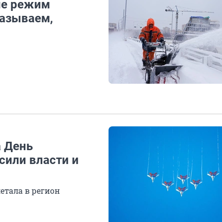
не режим
казываем,
а День
сили власти и
етала в регион