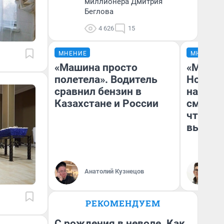
миллионера Дмитрия
Беглова
4 626
15
МНЕНИЕ
МНЕНИЕ
«Машина просто
«Мы ви
полетела». Водитель
Нолана
сравнил бензин в
настро
Казахстане и России
смотре
чтобы 
выгляд
Анатолий Кузнецов
На
РЕКОМЕНДУЕМ
С рождения в неволе. Как