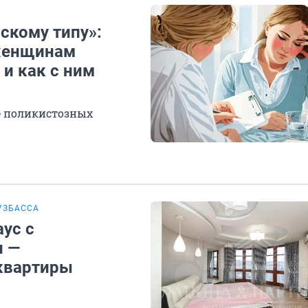
скому типу»:
 женщинам
 и как с ним
е поликистозных
УЗБАССА
ус с
н —
квартиры