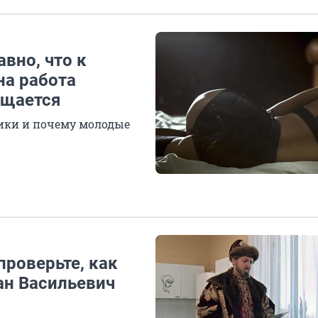
вно, что к
на работа
ащается
ики и почему молодые
проверьте, как
ан Васильевич