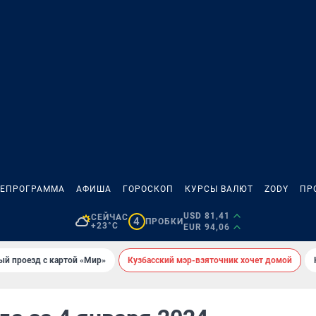
ЛЕПРОГРАММА
АФИША
ГОРОСКОП
КУРСЫ ВАЛЮТ
ZODY
ПР
USD 81,41
СЕЙЧАС
4
ПРОБКИ
+23°C
EUR 94,06
ый проезд с картой «Мир»
Кузбасский мэр-взяточник хочет домой