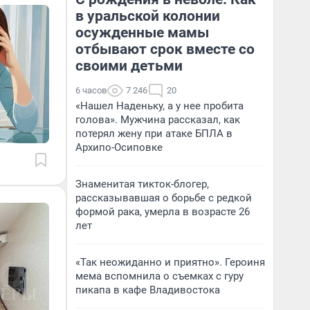
в уральской колонии
осужденные мамы
отбывают срок вместе со
своими детьми
6 часов
7 246
20
«Нашел Наденьку, а у нее пробита
голова». Мужчина рассказал, как
потерял жену при атаке БПЛА в
Архипо-Осиповке
Знаменитая тикток-блогер,
рассказывавшая о борьбе с редкой
формой рака, умерла в возрасте 26
лет
«Так неожиданно и приятно». Героиня
мема вспомнила о съемках с гуру
пикапа в кафе Владивостока