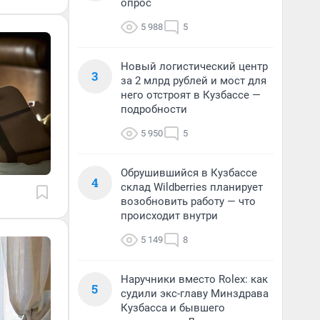
опрос
5 988
5
Новый логистический центр
3
за 2 млрд рублей и мост для
него отстроят в Кузбассе —
подробности
5 950
5
Обрушившийся в Кузбассе
4
склад Wildberries планирует
возобновить работу — что
происходит внутри
5 149
8
Наручники вместо Rolex: как
5
судили экс-главу Минздрава
Кузбасса и бывшего