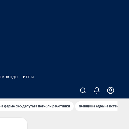
ОМОКОДЫ
ИГРЫ
На ферме экс-депутата погибли работники
Женщина едва не истекла кро