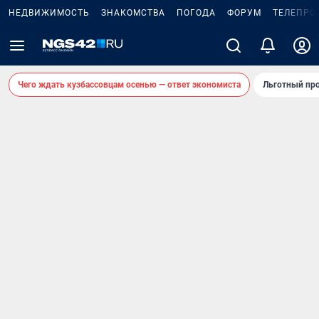
НЕДВИЖИМОСТЬ
ЗНАКОМСТВА
ПОГОДА
ФОРУМ
ТЕЛЕПРО
Чего ждать кузбассовцам осенью — ответ экономиста
Льготный про