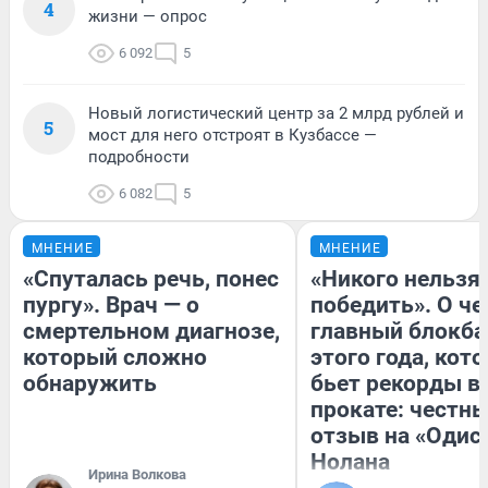
4
жизни — опрос
6 092
5
Новый логистический центр за 2 млрд рублей и
5
мост для него отстроят в Кузбассе —
подробности
6 082
5
МНЕНИЕ
МНЕНИЕ
«Спуталась речь, понес
«Никого нельзя
пургу». Врач — о
победить». О ч
смертельном диагнозе,
главный блокба
который сложно
этого года, кот
обнаружить
бьет рекорды в
прокате: честн
отзыв на «Одис
Нолана
Ирина Волкова