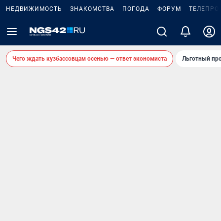
НЕДВИЖИМОСТЬ
ЗНАКОМСТВА
ПОГОДА
ФОРУМ
ТЕЛЕПРО
Чего ждать кузбассовцам осенью — ответ экономиста
Льготный про