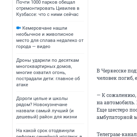
Почти 1000 парков обещал
отремонтировать Цивилев в
Кузбассе: что с ними сейчас
Кемеровчане нашли
необычное и живописное
место для сплава недалеко от
города — видео
Дроны ударили по десяткам
многоквартирных домов,
В Черкесске по
многие охватил огонь,
человек погиб, 
пострадали дети: главное об
атаке
— К сожалению, 
Дороги целые и школы
на автомобиль.
рядом? Новокузнечане
Еще шестеро по
назвали самый лучший (и
амбулаторной м
дешевый) район для жизни
На какой срок отодвинули
Телеграм-канал
реформу семейной ипотеки: в