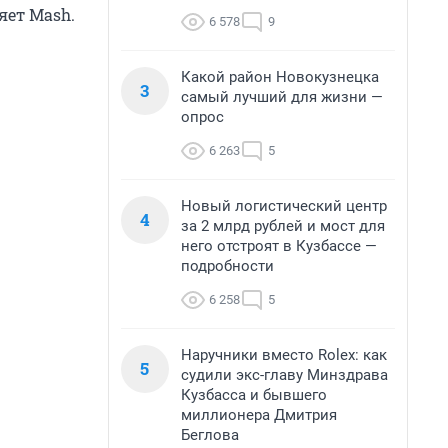
яет Mash.
6 578
9
Какой район Новокузнецка
3
самый лучший для жизни —
опрос
6 263
5
Новый логистический центр
4
за 2 млрд рублей и мост для
него отстроят в Кузбассе —
подробности
6 258
5
Наручники вместо Rolex: как
5
судили экс-главу Минздрава
Кузбасса и бывшего
миллионера Дмитрия
Беглова