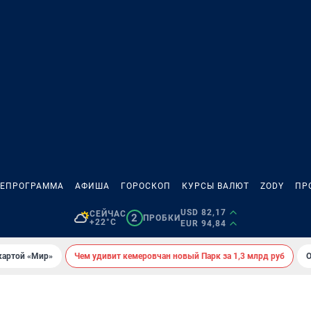
ЛЕПРОГРАММА
АФИША
ГОРОСКОП
КУРСЫ ВАЛЮТ
ZODY
ПР
USD 82,17
СЕЙЧАС
2
ПРОБКИ
+22°C
EUR 94,84
картой «Мир»
Чем удивит кемеровчан новый Парк за 1,3 млрд руб
О