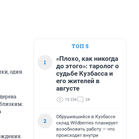
ТОП 5
«Плохо, как никогда
1
до этого»: таролог о
ки, один
судьбе Кузбасса и
его жителей в
августе
 дерева
15 234
24
 близким.
а
Обрушившийся в Кузбассе
2
склад Wildberries планирует
возобновить работу — что
происходит внутри
ождения.