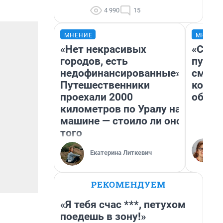
4 990
15
МНЕНИЕ
МНЕНИ
«Нет некрасивых
«Спут
городов, есть
пургу»
недофинансированные».
смерт
Путешественники
котор
проехали 2000
обнар
километров по Уралу на
машине — стоило ли оно
того
Екатерина Литкевич
РЕКОМЕНДУЕМ
«Я тебя счас ***, петухом
поедешь в зону!»