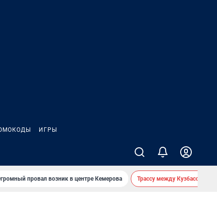
ОМОКОДЫ
ИГРЫ
громный провал возник в центре Кемерова
Трассу между Кузбассом и 