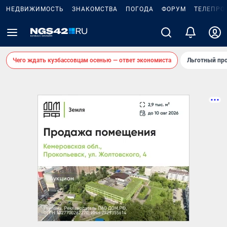
НЕДВИЖИМОСТЬ
ЗНАКОМСТВА
ПОГОДА
ФОРУМ
ТЕЛЕПРО
Чего ждать кузбассовцам осенью — ответ экономиста
Льготный про