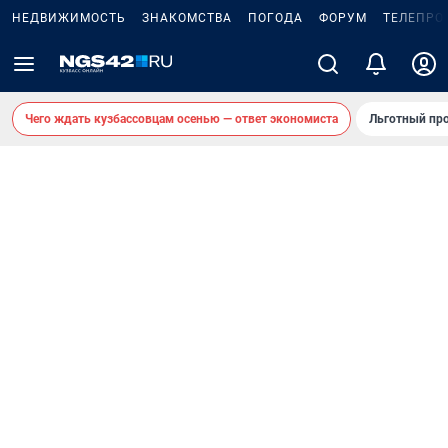
НЕДВИЖИМОСТЬ
ЗНАКОМСТВА
ПОГОДА
ФОРУМ
ТЕЛЕПРО
Чего ждать кузбассовцам осенью — ответ экономиста
Льготный про