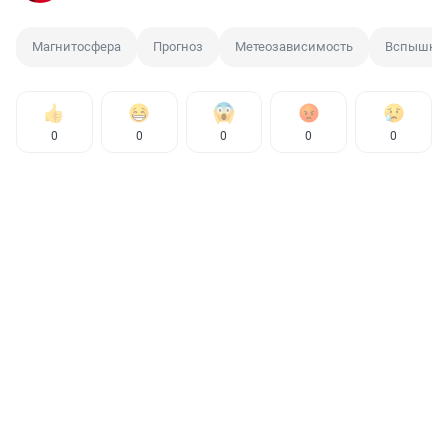
Магнитосфера
Прогноз
Метеозависимость
Вспышка 
0
0
0
0
0