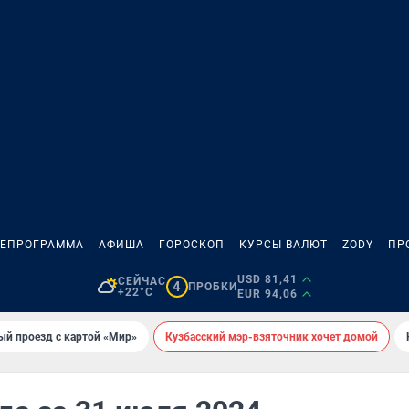
ЛЕПРОГРАММА
АФИША
ГОРОСКОП
КУРСЫ ВАЛЮТ
ZODY
ПР
USD 81,41
СЕЙЧАС
4
ПРОБКИ
+22°C
EUR 94,06
ый проезд с картой «Мир»
Кузбасский мэр-взяточник хочет домой