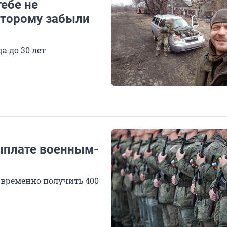
тебе не
оторому забыли
а до 30 лет
выплате военным-
овременно получить 400