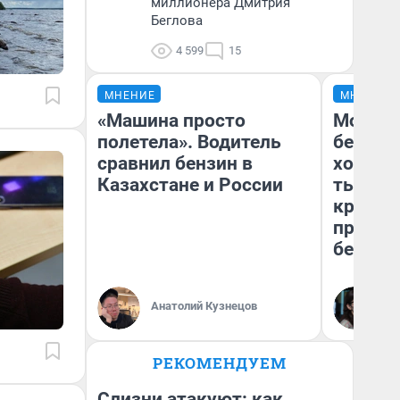
миллионера Дмитрия
Беглова
4 599
15
МНЕНИЕ
МНЕНИЕ
«Машина просто
Мой ба
полетела». Водитель
береже
сравнил бензин в
хотела 
Казахстане и России
тысяч,
кредит,
приеха
безопа
Кс
Анатолий Кузнецов
Ав
РЕКОМЕНДУЕМ
Слизни атакуют: как