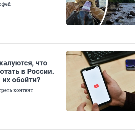
офей
жалуются, что
отать в России.
 их обойти?
треть контент