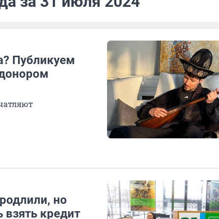
да за 31 июля 2024
а? Публикуем
 донором
ечатляют
родлили, но
ь взять кредит