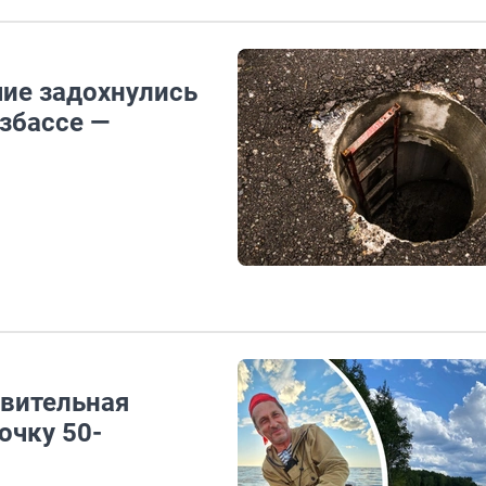
чие задохнулись
збассе —
твительная
очку 50-