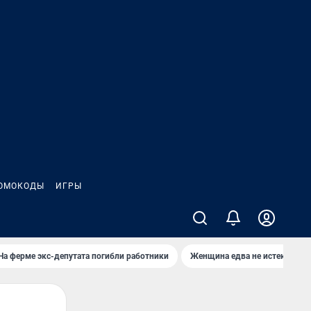
ОМОКОДЫ
ИГРЫ
На ферме экс-депутата погибли работники
Женщина едва не истекла кро