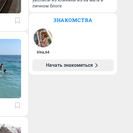
уволили из клиники из-за мата в
личном блоге
ЗНАКОМСТВА
irina
,
64
Начать знакомиться