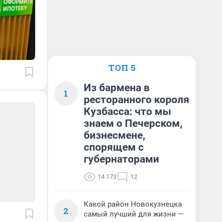
ТОП 5
Из бармена в
1
ресторанного короля
Кузбасса: что мы
знаем о Печерском,
бизнесмене,
спорящем с
губернаторами
14 173
12
Какой район Новокузнецка
2
самый лучший для жизни —