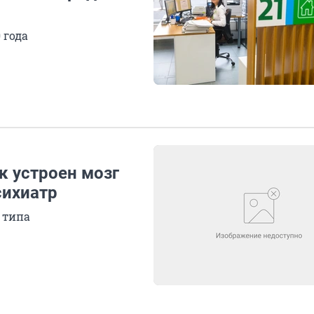
 года
к устроен мозг
сихиатр
 типа