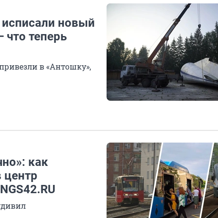
ы исписали новый
 что теперь
 привезли в «Антошку»,
чно»: как
в центр
 NGS42.RU
удивил