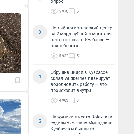
опрос
5 970
5
Новый логистический центр
3
за 2 млрд рублей и мост для
него отстроят в Кузбассе —
подробности
5 932
5
Обрушившийся в Кузбассе
4
склад Wildberries планирует
возобновить работу — что
происходит внутри
4 983
8
Наручники вместо Rolex: как
5
судили экс-главу Минздрава
Кузбасса и бывшего