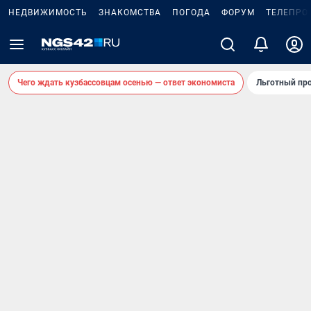
НЕДВИЖИМОСТЬ
ЗНАКОМСТВА
ПОГОДА
ФОРУМ
ТЕЛЕПРО
Чего ждать кузбассовцам осенью — ответ экономиста
Льготный про