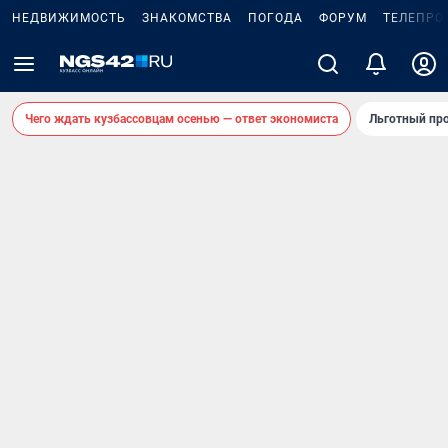
НЕДВИЖИМОСТЬ
ЗНАКОМСТВА
ПОГОДА
ФОРУМ
ТЕЛЕПРО
Чего ждать кузбассовцам осенью — ответ экономиста
Льготный про