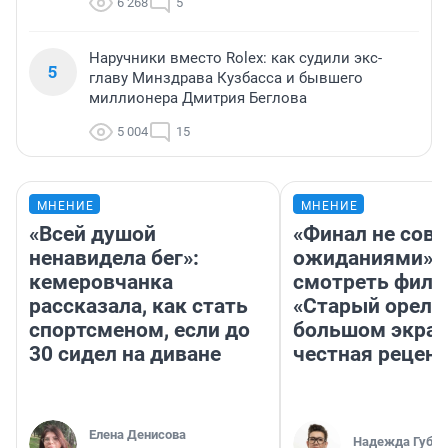
6 268
5
Наручники вместо Rolex: как судили экс-
5
главу Минздрава Кузбасса и бывшего
миллионера Дмитрия Беглова
5 004
15
МНЕНИЕ
МНЕНИЕ
«Всей душой
«Финал не совп
ненавидела бег»:
ожиданиями»: 
кемеровчанка
смотреть фил
рассказала, как стать
«Старый орел» 
спортсменом, если до
большом экран
30 сидел на диване
честная рецен
Елена Денисова
Надежда Губар