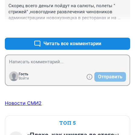
Скорец всего деньги пойдут на салюты, полеты " 
стрижей" ,новогодние развлечения чиновников 
администрациии новокузнецка в ресторанах и на 
туристические поездки основной "верхушки"власти 
+2
–0
на пхукет.
Читать все комментарии
Гость
Отправить
Войти
Новости СМИ2
ТОП 5