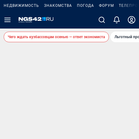
НЕДВИЖИМОСТЬ
ЗНАКОМСТВА
ПОГОДА
ФОРУМ
ТЕЛЕПРО
Чего ждать кузбассовцам осенью — ответ экономиста
Льготный про