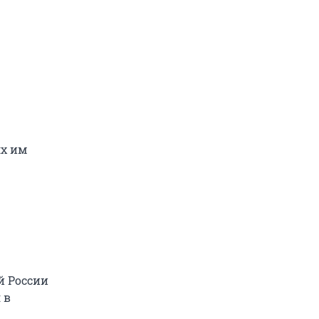
ях им
й России
 в