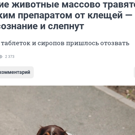
е животные массово травят
ким препаратом от клещей —
ознание и слепнут
таблеток и сиропов пришлось отозвать
2 373
 комментарий