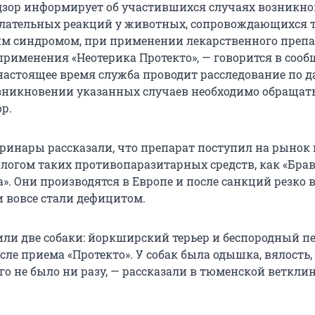
дзор информирует об участившихся случаях возникн
елательных реакций у животных, сопровождающихся
м синдромом, при применении лекарственного препа
применения «Неотерика Протекто», — говорится в соо
 настоящее время служба проводит расследование по 
зникновении указанных случаев необходимо обращать
р.
ринары рассказали, что препарат поступил на рынок 
алогом таких противопаразитарных средств, как «Брав
». Они производятся в Европе и после санкций резко
о и вовсе стали дефицитом.
ли две собаки: йоркширский терьер и беспородный пес
ле приема «Протекто». У собак была одышка, вялость, 
го не было ни разу, — рассказали в тюменской веткли