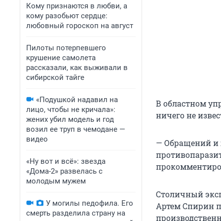
Кому признаются в любви, а
кому разобьют сердце:
любовный гороскоп на август
Пилоты потерпевшего
крушение самолета
рассказали, как выживали в
сибирской тайге
«Подушкой надавил на
В областном уп
лицо, чтобы не кричала»:
ничего не извес
жених убил модель и год
возил ее труп в чемодане —
видео
— Обращений и 
противопаразит
«Ну вот и всё»: звезда
прокомментиров
«Дома-2» развелась с
молодым мужем
Столичный экс
У могилы педофила. Его
Артем Спирин п
смерть разделила страну на
производствен