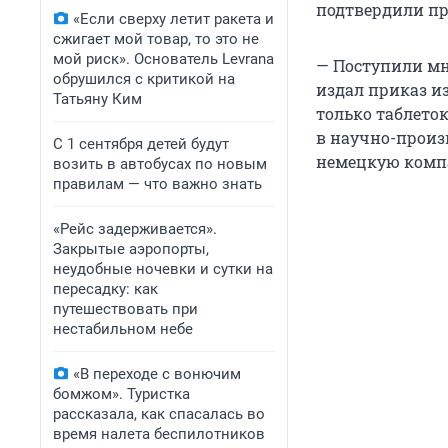
подтвердили пр
«Если сверху летит ракета и
сжигает мой товар, то это не
мой риск». Основатель Levrana
— Поступили мн
обрушился с критикой на
издал приказ и
Татьяну Ким
только таблеток
в научно-произ
С 1 сентября детей будут
немецкую компа
возить в автобусах по новым
правилам — что важно знать
«Рейс задерживается».
Закрытые аэропорты,
неудобные ночевки и сутки на
пересадку: как
путешествовать при
нестабильном небе
«В переходе с вонючим
бомжом». Туристка
рассказала, как спасалась во
время налета беспилотников