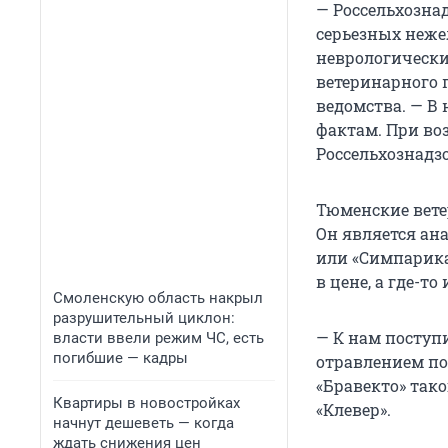
— Россельхозна
серьезных неж
неврологически
ветеринарного 
ведомства. — В
фактам. При во
Россельхознадзо
Тюменские вете
Он является ан
или «Симпарика
в цене, а где-т
Смоленскую область накрыл
разрушительный циклон:
— К нам поступи
власти ввели режим ЧС, есть
погибшие — кадры
отравлением пос
«Бравекто» тако
Квартиры в новостройках
«Клевер».
начнут дешеветь — когда
ждать снижения цен