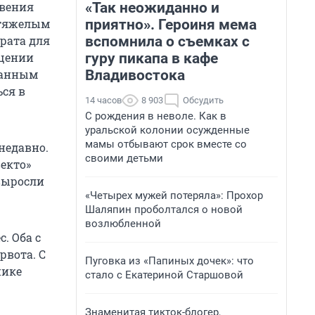
«Так неожиданно и
овения
приятно». Героиня мема
 тяжелым
вспомнила о съемках с
рата для
гуру пикапа в кафе
бщении
Владивостока
данным
ся в
14 часов
8 903
Обсудить
С рождения в неволе. Как в
уральской колонии осужденные
мамы отбывают срок вместе со
недавно.
своими детьми
екто»
 выросли
«Четырех мужей потеряла»: Прохор
Шаляпин проболтался о новой
возлюбленной
. Оба с
рвота. С
Пуговка из «Папиных дочек»: что
нике
стало с Екатериной Старшовой
Знаменитая тикток-блогер,