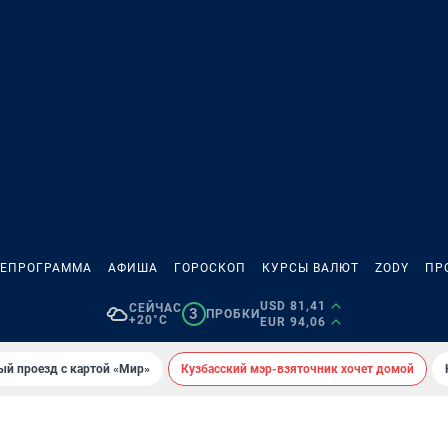
ЛЕПРОГРАММА
АФИША
ГОРОСКОП
КУРСЫ ВАЛЮТ
ZODY
ПР
USD 81,41
СЕЙЧАС
3
ПРОБКИ
+20°C
EUR 94,06
ый проезд с картой «Мир»
Кузбасский мэр-взяточник хочет домой