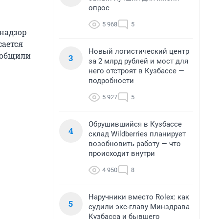
опрос
5 968
5
знадзор
сается
Новый логистический центр
сообщили
3
за 2 млрд рублей и мост для
него отстроят в Кузбассе —
подробности
5 927
5
Обрушившийся в Кузбассе
4
склад Wildberries планирует
возобновить работу — что
происходит внутри
4 950
8
Наручники вместо Rolex: как
5
судили экс-главу Минздрава
Кузбасса и бывшего