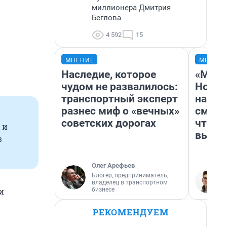
миллионера Дмитрия
Беглова
4 592
15
МНЕНИЕ
МНЕНИ
Наследие, которое
«Мы в
чудом не развалилось:
Нолан
транспортный эксперт
настр
разнес миф о «вечных»
смотр
советских дорогах
чтобы
 и
выгля
в
Олег Арефьев
Блогер, предприниматель,
владелец в транспортном
бизнесе
и
РЕКОМЕНДУЕМ