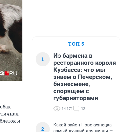
ТОП 5
Из бармена в
1
ресторанного короля
Кузбасса: что мы
знаем о Печерском,
бизнесмене,
спорящем с
губернаторами
собак
14 171
12
астичная
блеток и
Какой район Новокузнецка
2
самый лучший для жизни —