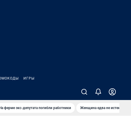
ОМОКОДЫ
ИГРЫ
На ферме экс-депутата погибли работники
Женщина едва не истекла кро