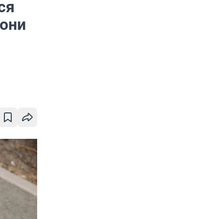
ся
 они