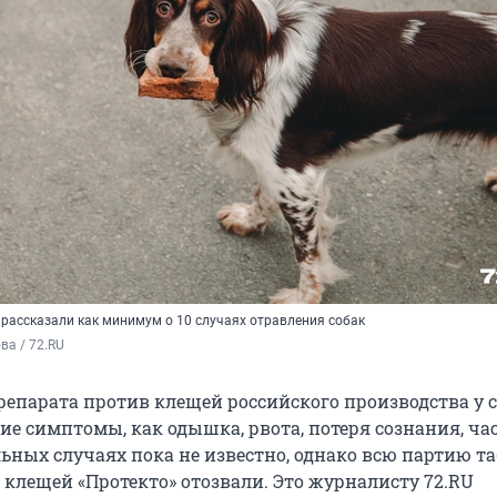
 рассказали как минимум о 10 случаях отравления собак
а / 72.RU
репарата против клещей российского производства у 
ие симптомы, как одышка, рвота, потеря сознания, ч
льных случаях пока не известно, однако всю партию та
 клещей «Протекто» отозвали. Это журналисту 72.RU