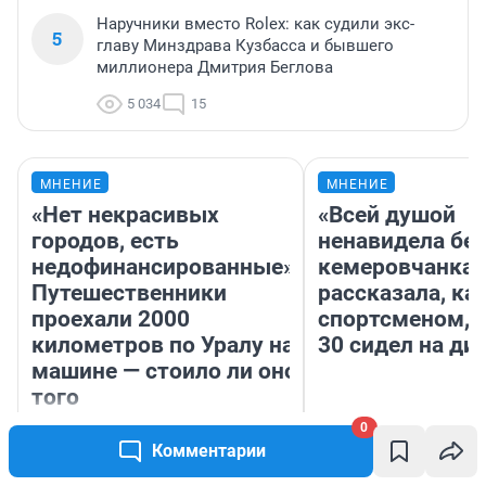
Наручники вместо Rolex: как судили экс-
5
главу Минздрава Кузбасса и бывшего
миллионера Дмитрия Беглова
5 034
15
МНЕНИЕ
МНЕНИЕ
«Нет некрасивых
«Всей душой
городов, есть
ненавидела бег
недофинансированные».
кемеровчанка
Путешественники
рассказала, ка
проехали 2000
спортсменом, е
километров по Уралу на
30 сидел на ди
машине — стоило ли оно
того
0
Елена Денисов
Екатерина Литкевич
Комментарии
Корреспондент 