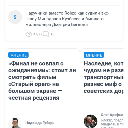
Наручники вместо Rolex: как судили экс-
5
главу Минздрава Кузбасса и бывшего
миллионера Дмитрия Беглова
4 877
15
МНЕНИЕ
МНЕНИЕ
«Финал не совпал с
Наследие, кото
ожиданиями»: стоит ли
чудом не разва
смотреть фильм
транспортный 
«Старый орел» на
разнес миф о 
большом экране —
советских доро
честная рецензия
Олег Арефьев
Блогер, предпри
Надежда Губарь
владелец в тра