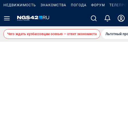
НЕДВИЖИМОСТЬ
ЗНАКОМСТВА
ПОГОДА
ФОРУМ
ТЕЛЕПРО
Чего ждать кузбассовцам осенью — ответ экономиста
Льготный про