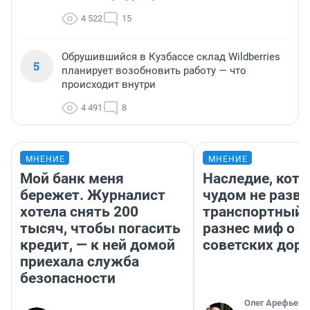
4 522
15
Обрушившийся в Кузбассе склад Wildberries
5
планирует возобновить работу — что
происходит внутри
4 491
8
МНЕНИЕ
МНЕНИЕ
Мой банк меня
Наследие, кото
бережет. Журналист
чудом не разва
хотела снять 200
транспортный 
тысяч, чтобы погасить
разнес миф о 
кредит, — к ней домой
советских доро
приехала служба
безопасности
Олег Арефьев