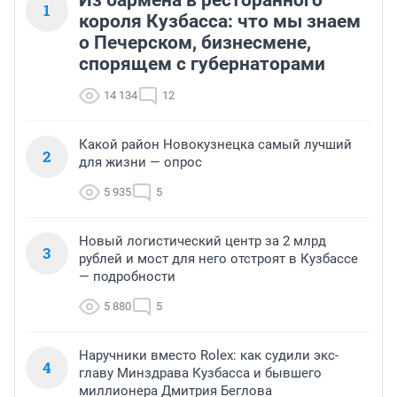
Из бармена в ресторанного
1
короля Кузбасса: что мы знаем
о Печерском, бизнесмене,
спорящем с губернаторами
14 134
12
Какой район Новокузнецка самый лучший
2
для жизни — опрос
5 935
5
Новый логистический центр за 2 млрд
3
рублей и мост для него отстроят в Кузбассе
— подробности
5 880
5
Наручники вместо Rolex: как судили экс-
4
главу Минздрава Кузбасса и бывшего
миллионера Дмитрия Беглова