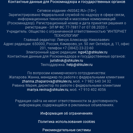
Контактные данные для Роскомнадзора и государственных органов
Сетевое издание «NGS42.RU» (18+)
Зарегистрировано Федеральной службой по надзору в сфере связи,
информационных технологий и массовых коммуникаций
(Роскомнадзор). Регистрационный номер и дата принятия решения о
регистрации - ЭЛ № ФС 77-78817 от 07.08.2020 г.
Учредитель: Общество с ограниченной ответственностью "ИНТЕРНЕТ
ТЕХНОЛОГИИ"
Главный редактор: Левчук Александр Николаевич
Адрес редакции: 650000, Россия, Кемерово, ул. 50 лет Октября, д. 11, офис
201, телефон +7 (3842) 23-22-60
Электронный адрес редакции:
ngs42@shkulev.ru
Контактные данные для Роскомнадзора и государственных органов:
juristnsk@shkulev.ru
Техподдержка:
help@shkulev.ru
По вопросам коммерческого сотрудничества:
Жапарова Жанна, менеджер по работе с федеральными клиентами
zhanna.zhaparova@shkulev.ru
, моб. + 7 982 640 34 32
Ревина Мария, директор по работе с федеральными клиентами
mariya.revina@shkulev.ru
, моб. +7 910 402 4056
Редакция сайта не несет ответственности за достоверность
информации, содержащейся в рекламных объявлениях.
Информация об ограничениях
Политика использования cookies
Рекомендательные системы