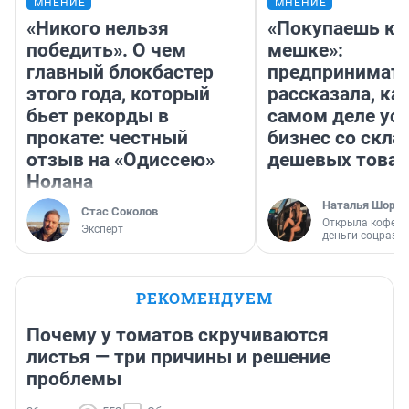
МНЕНИЕ
МНЕНИЕ
«Никого нельзя
«Покупаешь ко
победить». О чем
мешке»:
главный блокбастер
предпринимат
этого года, который
рассказала, как
бьет рекорды в
самом деле ус
прокате: честный
бизнес со скл
отзыв на «Одиссею»
дешевых това
Нолана
Наталья Шорох
Стас Соколов
Открыла кофейн
Эксперт
деньги соцразв
РЕКОМЕНДУЕМ
Почему у томатов скручиваются
листья — три причины и решение
проблемы