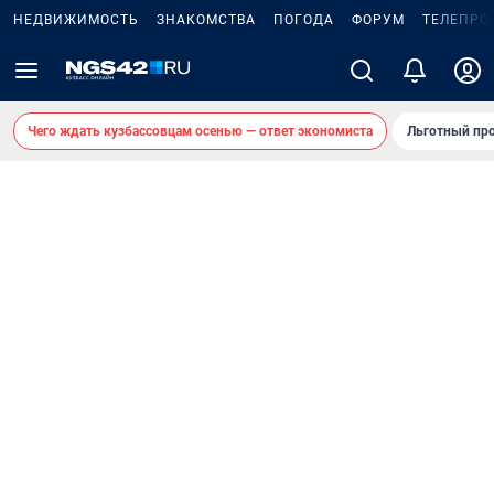
НЕДВИЖИМОСТЬ
ЗНАКОМСТВА
ПОГОДА
ФОРУМ
ТЕЛЕПРО
Чего ждать кузбассовцам осенью — ответ экономиста
Льготный про