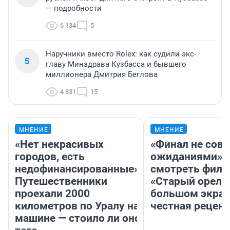
— подробности
6 134
5
Наручники вместо Rolex: как судили экс-
5
главу Минздрава Кузбасса и бывшего
миллионера Дмитрия Беглова
4 831
15
МНЕНИЕ
МНЕНИЕ
«Нет некрасивых
«Финал не совп
городов, есть
ожиданиями»: 
недофинансированные».
смотреть фил
Путешественники
«Старый орел» 
проехали 2000
большом экран
километров по Уралу на
честная рецен
машине — стоило ли оно